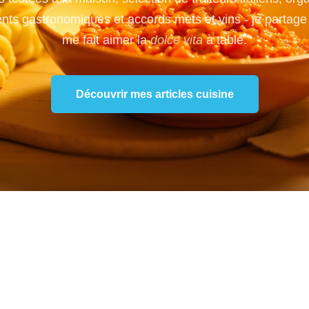
ts gastronomiques et accords mets et vins - je partage 
me fait aimer la
dolce vita
à table.
Découvrir mes articles cuisine