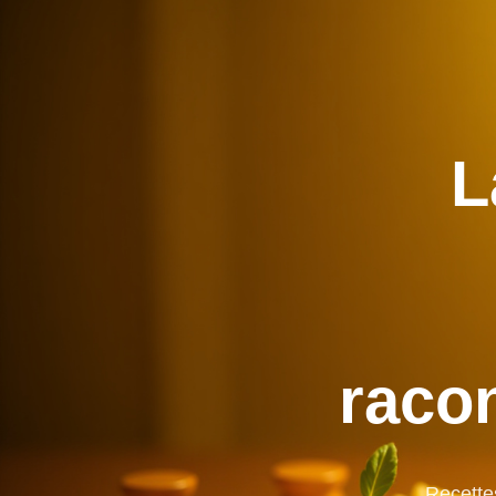
L
raco
Recettes