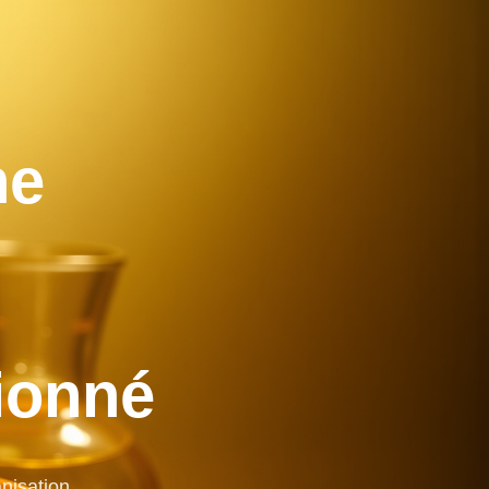
ne
ionné
anisation