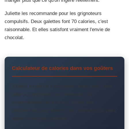
manger plus que ce qu'on ingère réellement.
Juliette les recommande pour les grignoteurs
compulsifs. Deux galettes font 70 calories, c'est
raisonnable. Et elles satisfont vraiment l'envie de
chocolat.
Calculateur de calories dans vos goûters
Juliette a créé ce calculateur simple pour vous
aider à comprendre vos habitudes de
consommation de biscuits. Entrez vos
préférences pour obtenir une estimation de votre
apport calorique quotidien.