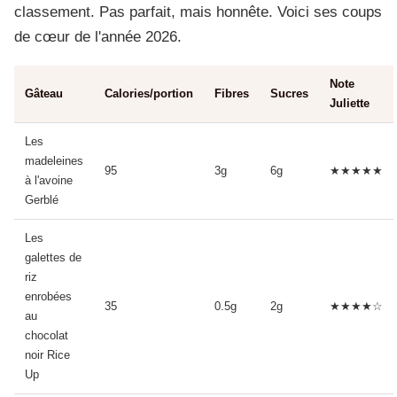
classement. Pas parfait, mais honnête. Voici ses coups
de cœur de l'année 2026.
Note
Gâteau
Calories/portion
Fibres
Sucres
Juliette
Les
madeleines
95
3g
6g
★★★★★
à l'avoine
Gerblé
Les
galettes de
riz
enrobées
35
0.5g
2g
★★★★☆
au
chocolat
noir Rice
Up