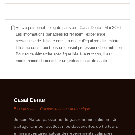
Article personnel - blog de passion - Casal Dente - Mai 2026.
Les informations partagées ici reflètent l'expérience
personnelle de Juliette dans sa quête d'équilibre alimentaire.
Elles ne constituent pas un conseil professionnel en nutrition.
Pour toute démarche spécifique liée à la nutrition, il est
recommandé de consulter un professionnel de santé.
Casal Dente
Blog passion - Cuisine italienne authentique
Je suis Marco, passionné de gastronomie italienne. Je
partage ici mes recettes, mes découvertes de traiteurs
et mes aventures autour des événements culinaires