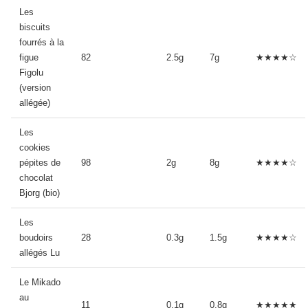
Les
biscuits
fourrés à la
figue
82
2.5g
7g
★★★★☆
Figolu
(version
allégée)
Les
cookies
pépites de
98
2g
8g
★★★★☆
chocolat
Bjorg (bio)
Les
boudoirs
28
0.3g
1.5g
★★★★☆
allégés Lu
Le Mikado
au
11
0.1g
0.8g
★★★★★