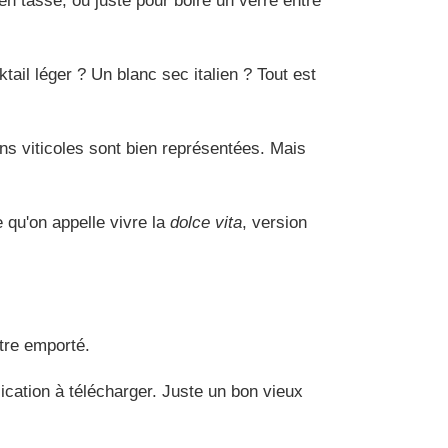
ien tassé, ou juste pour boire un verre entre
ail léger ? Un blanc sec italien ? Tout est
ions viticoles sont bien représentées. Mais
ce qu'on appelle vivre la
dolce vita
, version
être emporté.
ication à télécharger. Juste un bon vieux