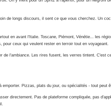
roit. On y vient pour un Spritz à l'apéritif, pour un Negroni b
oin de longs discours, il sent ce que vous cherchez. Un cockt
urtout en avant l'Italie. Toscane, Piémont, Vénétie... les rég
, pour ceux qui veulent rester en terroir tout en voyageant.
ter de l'ambiance. Les rires fusent, les verres tintent. C'est 
 emporter. Pizzas, plats du jour, ou spécialités - tout peut 
asser directement. Pas de plateforme compliquée, pas d'appl
l.