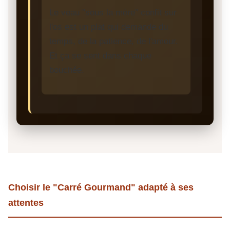
Le veau "sous la mère" confit sur
l'os est un plat qui demande du
temps, de la patience, de l'amour.
Et ça se sent dans chaque
bouchée.
Choisir le "Carré Gourmand" adapté à ses
attentes