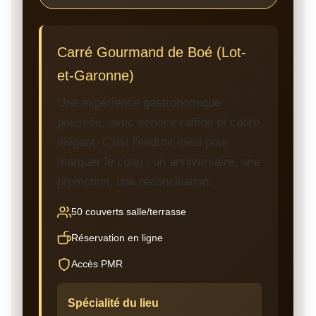
Carré Gourmand de Boé (Lot-
et-Garonne)
Une expérience gastronomique
poussée, avec service raffiné et cadre
élégant. C'est l'endroit idéal pour
marquer le coup : un anniversaire, une
promotion, une réconciliation.
50 couverts salle/terrasse
Réservation en ligne
Accès PMR
Spécialité du lieu