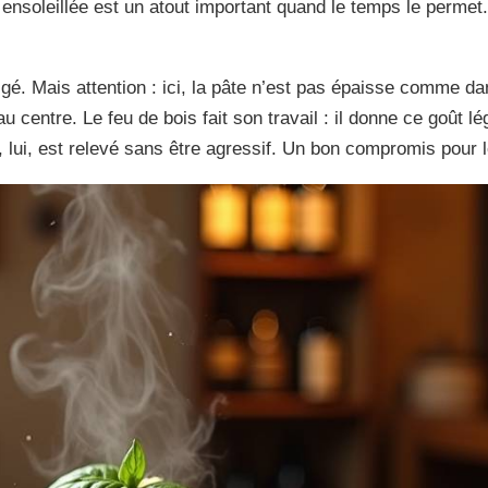
ensoleillée est un atout important quand le temps le permet.
gé. Mais attention : ici, la pâte n’est pas épaisse comme da
au centre. Le feu de bois fait son travail : il donne ce goût 
ni, lui, est relevé sans être agressif. Un bon compromis pou