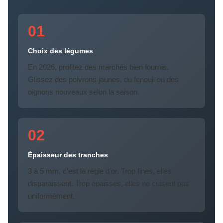
01
Choix des légumes
En 2026, profitez des marchés bien fournis.
Glissez des poivrons jaunes, du fenouil ou des
oignons nouveaux selon la saison.
02
Épaisseur des tranches
3 à 5 mm, c'est la règle d'or. Trop fines, elles
disparaissent. Trop épaisses, elles ne cuisent pas
uniformément.