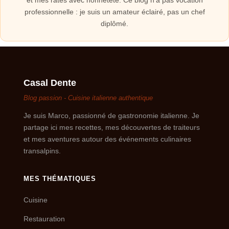
et mes ratés avec honnêteté. Ce blog n'a pas vocation
professionnelle : je suis un amateur éclairé, pas un chef
diplômé.
Casal Dente
Blog passion - Cuisine italienne authentique
Je suis Marco, passionné de gastronomie italienne. Je
partage ici mes recettes, mes découvertes de traiteurs
et mes aventures autour des événements culinaires
transalpins.
MES THÉMATIQUES
Cuisine
Restauration